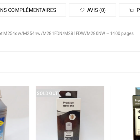
NS COMPLÉMENTAIRES
AVIS (0)
P
serJet M254dw/M254nw/M281FDN/M281FDW/M280NW – 1400 pages
SOLD OUT