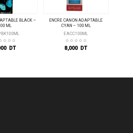
APTABLE BLACK –
ENCRE CANON ADAPTABLE
ENCRE U
100 ML
CYAN – 100 ML
PBK100ML
EACC100ML
000
DT
8,000
DT