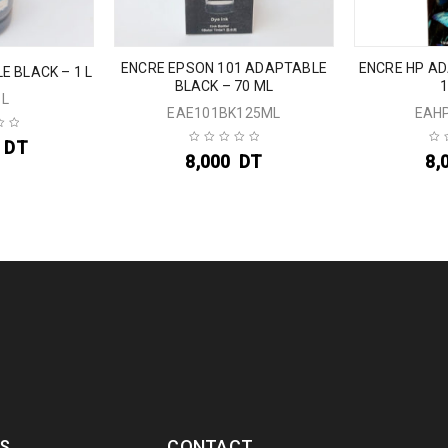
ENCRE EPSON 101 ADAPTABLE
ENCRE HP AD
E BLACK – 1 L
BLACK – 70 ML
1L
EAE101BK125ML
EAH
DT
8,000
DT
8,
S
CONTACT