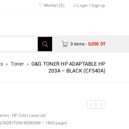
Wishlist (0)
Login
/
Sign up
0 items
-
0,000
DT
es
›
Toner
›
G&G TONER HP ADAPTABLE HP
203A – BLACK (CF540A)
tes : HP Color LaserJet
/M281FDW/M280NW – 1400 pages