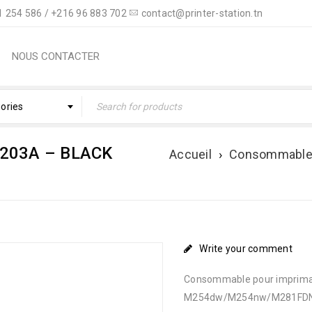
 254 586 / +216 96 883 702
contact@printer-station.tn
NOUS CONTACTER
gories
203A – BLACK
Accueil
›
Consommabl
Write your comment
Consommable pour impriman
M254dw/M254nw/M281FDN