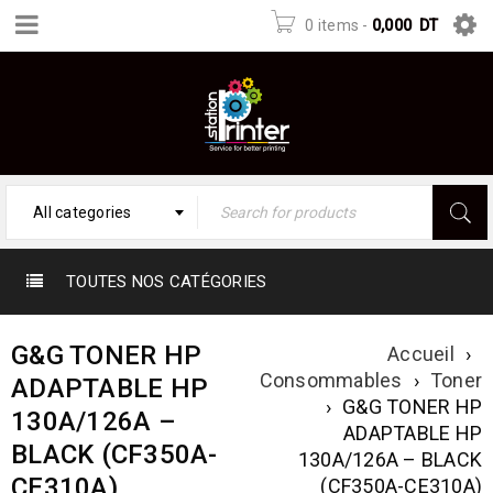
0 items
-
0,000
DT
All categories
TOUTES NOS CATÉGORIES
G&G TONER HP
Accueil
›
Consommables
›
Toner
ADAPTABLE HP
›
G&G TONER HP
130A/126A –
ADAPTABLE HP
BLACK (CF350A-
130A/126A – BLACK
CE310A)
(CF350A-CE310A)