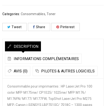
Categories:
Consommables
,
Toner
Tweet
Share
Pinterest
DESCRIPTION
INFORMATIONS COMPLÉMENTAIRES
AVIS (0)
PILOTES & AUTRES LOGICIELS
Consommable pour imprimantes : HP LaserJet Pro 100
color MFP M175nw/ CP1025/ 1025nw/ MFP M176/
M176FN/ M177/ M177FW; TopShot LaserJet Pro M275
MFP; Canon i-SENSYS LBP7010C/ 7018C – 1300 pages