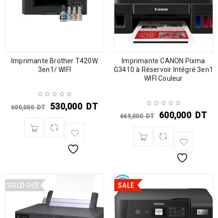
Imprimante Brother T420W
Imprimante CANON Pixma
3en1/ WIFI
G3410 à Réservoir Intégré 3en1
WIFI Couleur
530,000
DT
600,000
DT
600,000
DT
669,000
DT
SOLD OUT
SALE