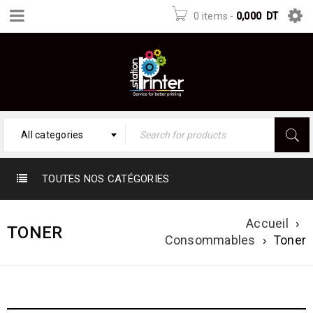
0 items
-
0,000
DT
All categories
TOUTES NOS CATÉGORIES
Accueil
›
TONER
Consommables
›
Toner