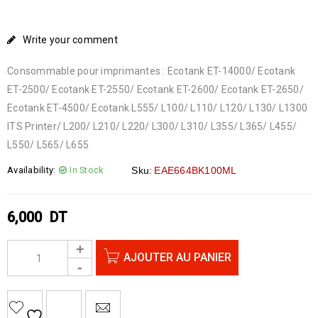
Write your comment
Consommable pour imprimantes : Ecotank ET-14000/ Ecotank
ET-2500/ Ecotank ET-2550/ Ecotank ET-2600/ Ecotank ET-2650/
Ecotank ET-4500/ Ecotank L555/ L100/ L110/ L120/ L130/ L1300
ITS Printer/ L200/ L210/ L220/ L300/ L310/ L355/ L365/ L455/
L550/ L565/ L655
Availability:
In Stock
Sku:
EAE664BK100ML
6,000
DT
AJOUTER AU PANIER