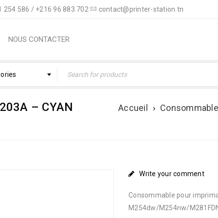
 254 586 / +216 96 883 702
contact@printer-station.tn
NOUS CONTACTER
gories
203A – CYAN
Accueil
›
Consommabl
Write your comment
Consommable pour impriman
M254dw/M254nw/M281FDN