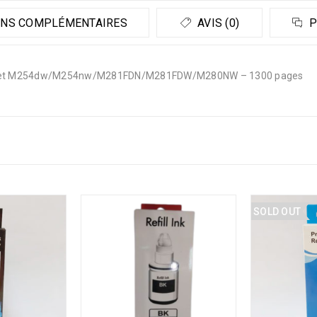
NS COMPLÉMENTAIRES
AVIS (0)
P
serJet M254dw/M254nw/M281FDN/M281FDW/M280NW – 1300 pages
SOLD OUT