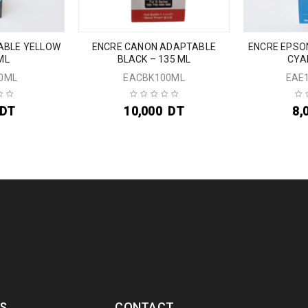
ABLE YELLOW
ENCRE CANON ADAPTABLE
ENCRE EPSO
ML
BLACK – 135 ML
CYA
0ML
EACBK100ML
EAE
DT
10,000
DT
8,
S
CONTACT