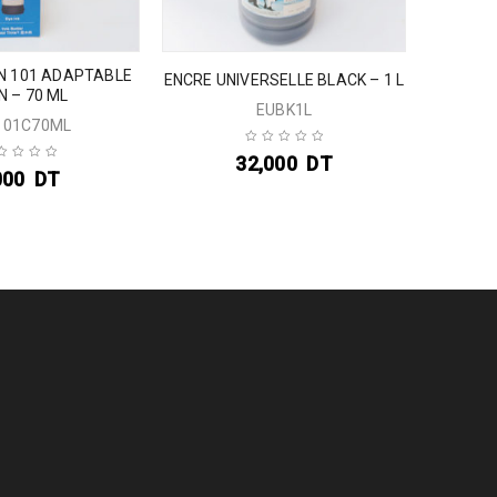
N 101 ADAPTABLE
ENCRE 
ENCRE UNIVERSELLE BLACK – 1 L
N – 70 ML
EUBK1L
101C70ML
32,000
DT
000
DT