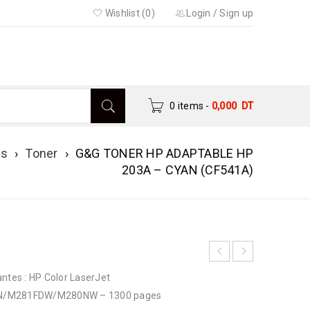
Wishlist (0)
Login
/
Sign up
0 items
-
0,000
DT
es
›
Toner
›
G&G TONER HP ADAPTABLE HP
203A – CYAN (CF541A)
tes : HP Color LaserJet
/M281FDW/M280NW – 1300 pages