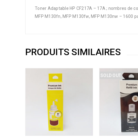
Toner Adaptable HP CF217A – 17A ; nombres de co
MFP M130fn, MFP M130fw, MFP M130nw – 1600 p
PRODUITS SIMILAIRES
SOLD OUT