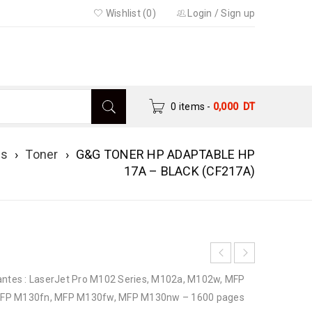
Wishlist (0)
Login
/
Sign up
0 items
-
0,000
DT
es
›
Toner
›
G&G TONER HP ADAPTABLE HP
17A – BLACK (CF217A)
tes : LaserJet Pro M102 Series, M102a, M102w, MFP
MFP M130fn, MFP M130fw, MFP M130nw – 1600 pages