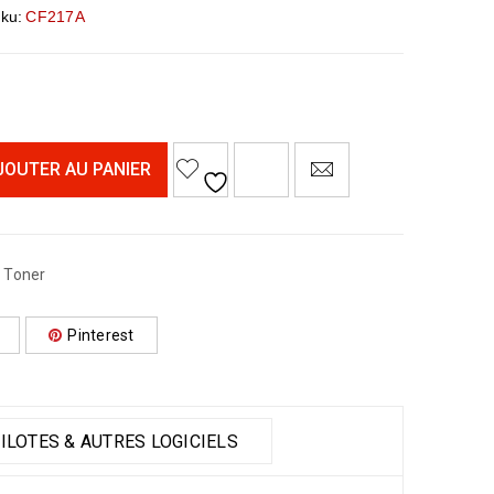
ku:
CF217A
<I CLASS="PE-7S-REFRESH-2"></I><SPAN CLASS="TS-TOOLTIP BUTTON-TOOLTIP">COMPARE</SPAN>
JOUTER AU PANIER
,
Toner
Pinterest
ILOTES & AUTRES LOGICIELS