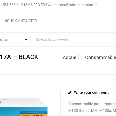
 254 586 / +216 96 883 702
contact@printer-station.tn
NOUS CONTACTER
gories
17A – BLACK
Accueil
›
Consommabl
Write your comment
Consommable pour impriman
M130 Series, MFP M130a, 