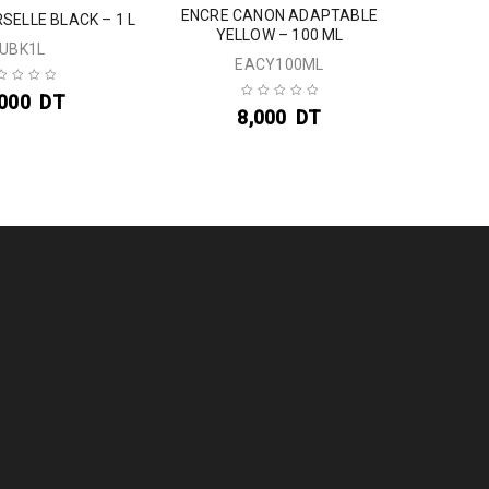
ENCRE CANON ADAPTABLE
ENCRE U
SELLE BLACK – 1 L
YELLOW – 100 ML
UBK1L
EACY100ML
,000
DT
8,000
DT