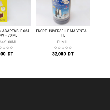
N ADAPTABLE 664
ENCRE UNIVERSELLE MAGENTA –
ENCRE 
OW – 70 ML
1 L
64Y100ML
EUM1L
000
DT
32,000
DT