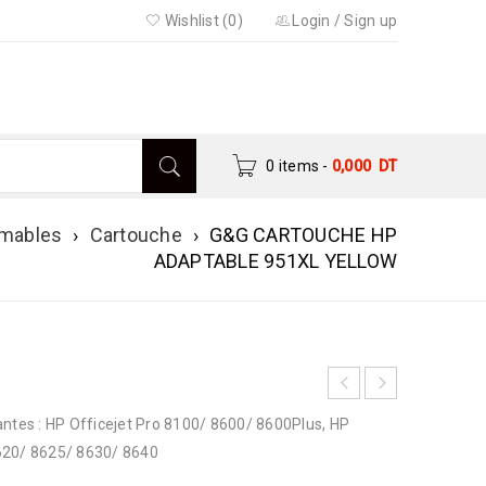
Wishlist (0)
Login
/
Sign up
0 items
-
0,000
DT
mables
›
Cartouche
›
G&G CARTOUCHE HP
ADAPTABLE 951XL YELLOW
es : HP Officejet Pro 8100/ 8600/ 8600Plus, HP
620/ 8625/ 8630/ 8640