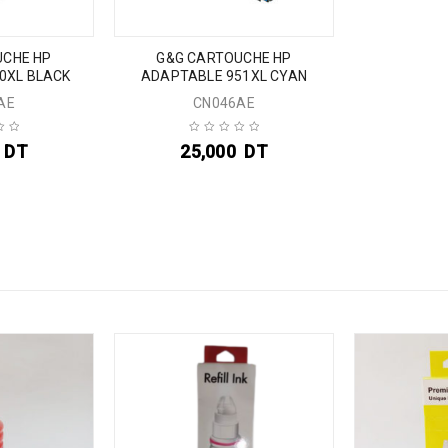
UCHE HP
G&G CARTOUCHE HP
0XL BLACK
ADAPTABLE 951XL CYAN
AE
CN046AE
DT
25,000
DT