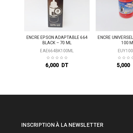
BLE 103
ENCRE EPSON ADAPTABLE 664
ENCRE UNIVERSEL
BLACK – 70 ML
100 M
L
EAE664BK100ML
EUY10
6,000
DT
5,000
INSCRIPTION À LA NEWSLETTER