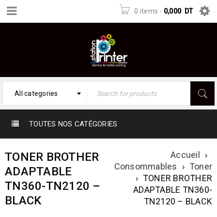
0 items
-
0,000
DT
All categories
TOUTES NOS CATÉGORIES
Accueil
›
TONER BROTHER
Consommables
›
Toner
ADAPTABLE
›
TONER BROTHER
TN360-TN2120 –
ADAPTABLE TN360-
BLACK
TN2120 – BLACK