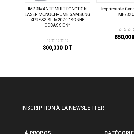
imante
IMPRIMANTE MULTIFONCTION
Imprimante Can
sion en
LASER MONOCHROME SAMSUNG
MF732
XPRESS SL-M2070 *BONNE
OCCASSION*
850,00
T
300,000
DT
INSCRIPTION À LA NEWSLETTER
À PROPOS
CATÉGORIE