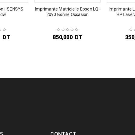
on i-SENSYS
Imprimante Matricielle Epson LQ-
Imprimante 
Cdw
2090 Bonne Occasion
HP Laser
0
DT
850,000
DT
350
S
CONTACT