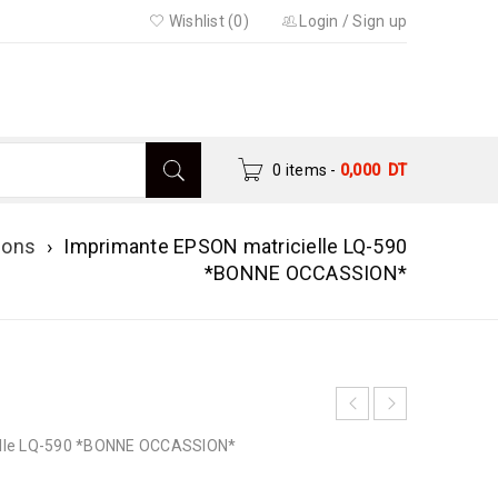
Wishlist (0)
Login
/
Sign up
0 items
-
0,000
DT
ions
›
Imprimante EPSON matricielle LQ-590
*BONNE OCCASSION*
elle LQ-590 *BONNE OCCASSION*