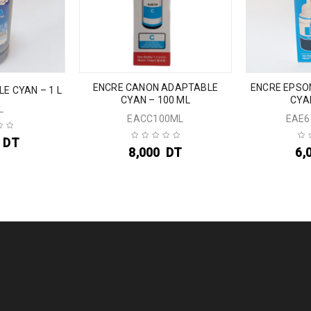
ENCRE CANON ADAPTABLE
ENCRE EPSO
E CYAN – 1 L
CYAN – 100 ML
CYA
L
EACC100ML
EAE6
DT
8,000
DT
6,