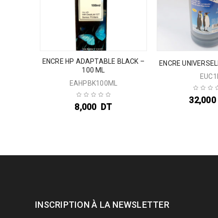
ABLE
ENCRE HP ADAPTABLE BLACK –
ENCRE UNIVERSELL
 ML
100 ML
EUC1
EAHPBK100ML
32,000
8,000
DT
INSCRIPTION À LA NEWSLETTER