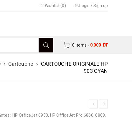
Wishlist (0)
Login
/
Sign up
0 items
-
0,000
DT
s
›
Cartouche
›
CARTOUCHE ORIGINALE HP
903 CYAN
es : HP OfficeJet 6950, HP OfficeJet Pro 6860, 6868,