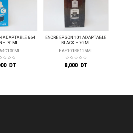
N ADAPTABLE 664
ENCRE EPSON 101 ADAPTABLE
ENC
N – 70 ML
BLACK – 70 ML
MA
64C100ML
EAE101BK125ML
000
DT
8,000
DT