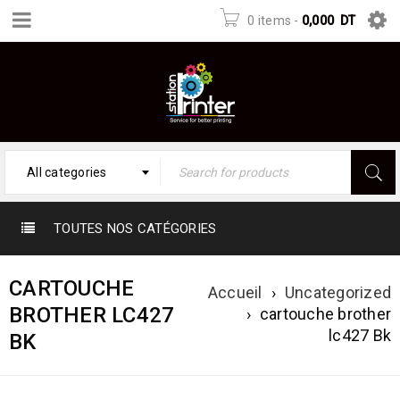
0 items
-
0,000
DT
All categories
TOUTES NOS CATÉGORIES
CARTOUCHE
Accueil
›
Uncategorized
BROTHER LC427
›
cartouche brother
lc427 Bk
BK